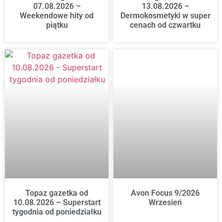
07.08.2026 –
13.08.2026 –
Weekendowe hity od
Dermokosmetyki w super
piątku
cenach od czwartku
Topaz gazetka od
Avon Focus 9/2026
10.08.2026 – Superstart
Wrzesień
tygodnia od poniedziałku