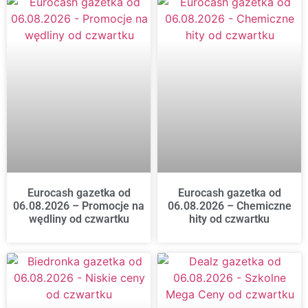
Eurocash gazetka od
Eurocash gazetka od
06.08.2026 – Promocje na
06.08.2026 – Chemiczne
wędliny od czwartku
hity od czwartku