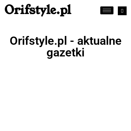
Orifstyle.pl
Orifstyle.pl - aktualne
gazetki