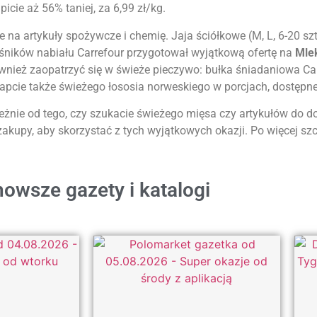
cie aż 56% taniej, za 6,99 zł/kg.
 na artykuły spożywcze i chemię. Jaja ściółkowe (M, L, 6-20 sz
ośników nabiału Carrefour przygotował wyjątkową ofertę na
Mle
wnież zaopatrzyć się w świeże pieczywo: bułka śniadaniowa Carr
egapcie także świeżego łososia norweskiego w porcjach, dostępn
ależnie od tego, czy szukacie świeżego mięsa czy artykułów do 
zakupy, aby skorzystać z tych wyjątkowych okazji. Po więcej szc
owsze gazety i katalogi