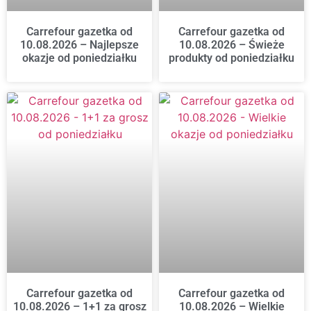
Carrefour gazetka od
Carrefour gazetka od
10.08.2026 – Najlepsze
10.08.2026 – Świeże
okazje od poniedziałku
produkty od poniedziałku
Carrefour gazetka od
Carrefour gazetka od
10.08.2026 – 1+1 za grosz
10.08.2026 – Wielkie