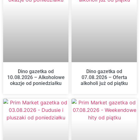
Dino gazetka od
Dino gazetka od
10.08.2026 – Alkoholowe
07.08.2026 – Oferta
okazje od poniedziałku
alkoholi już od piątku