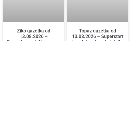
Ziko gazetka od
Topaz gazetka od
13.08.2026 –
10.08.2026 – Superstart
Dermokosmetyki w super
tygodnia od poniedziałku
cenach od czwartku