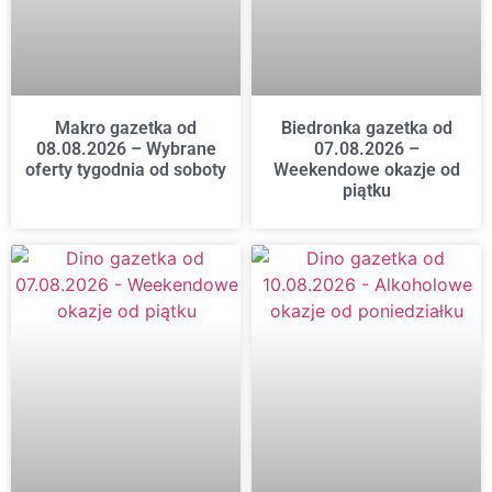
Makro gazetka od
Biedronka gazetka od
08.08.2026 – Wybrane
07.08.2026 –
oferty tygodnia od soboty
Weekendowe okazje od
piątku