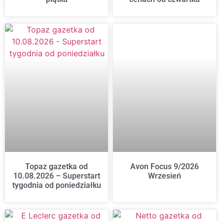
Topaz gazetka od
Avon Focus 9/2026
10.08.2026 – Superstart
Wrzesień
tygodnia od poniedziałku