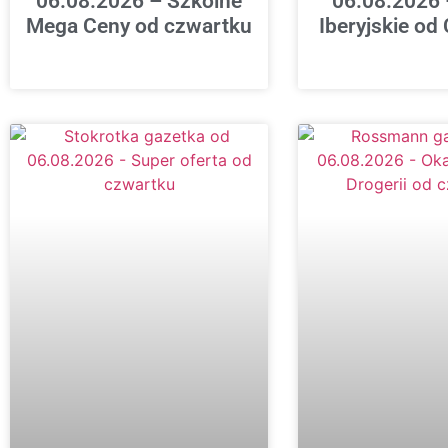
06.08.2026 – Szkolne
06.08.2026 
Mega Ceny od czwartku
Iberyjskie od