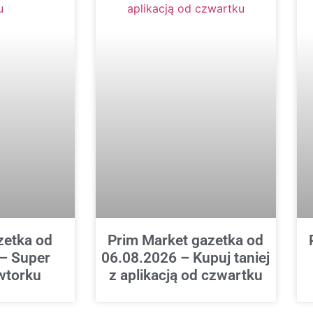
zetka od
Prim Market gazetka od
– Super
06.08.2026 – Kupuj taniej
wtorku
z aplikacją od czwartku