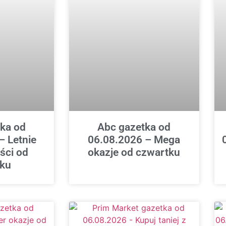
ka od
Abc gazetka od
– Letnie
06.08.2026 – Mega
ści od
okazje od czwartku
tku