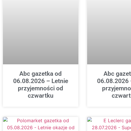
Abc gazetka od
Abc gazet
06.08.2026 – Letnie
06.08.2026 
przyjemności od
przyjemno
czwartku
czwar