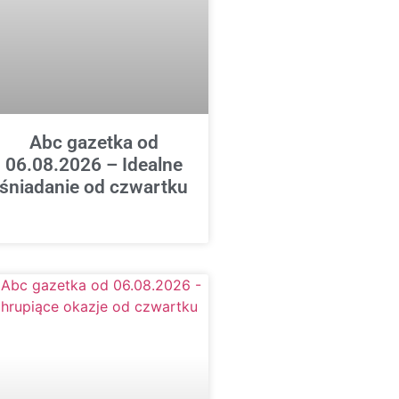
Abc gazetka od
06.08.2026 – Idealne
śniadanie od czwartku