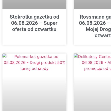
Stokrotka gazetka od
Rossmann ga
06.08.2026 – Super
06.08.2026 –
oferta od czwartku
Mojej Drog
czwar