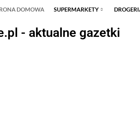
TRONA DOMOWA
SUPERMARKETY
DROGERI
e.pl - aktualne gazetki