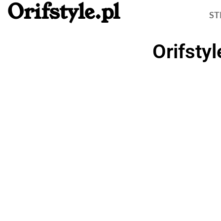
Orifstyle.pl
S
Orifstyl