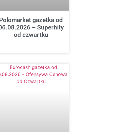
Polomarket gazetka od
06.08.2026 – Superhity
od czwartku