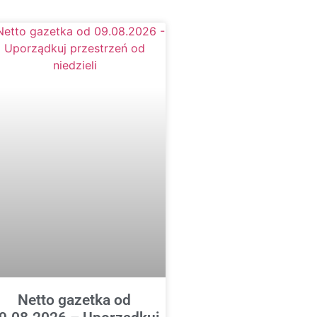
Netto gazetka od