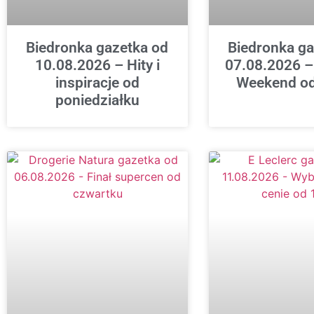
Biedronka gazetka od
Biedronka ga
10.08.2026 – Hity i
07.08.2026 –
inspiracje od
Weekend od
poniedziałku