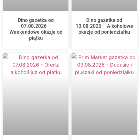
Dino gazetka od
Dino gazetka od
07.08.2026 –
10.08.2026 – Alkoholowe
Weekendowe okazje od
okazje od poniedziałku
piątku