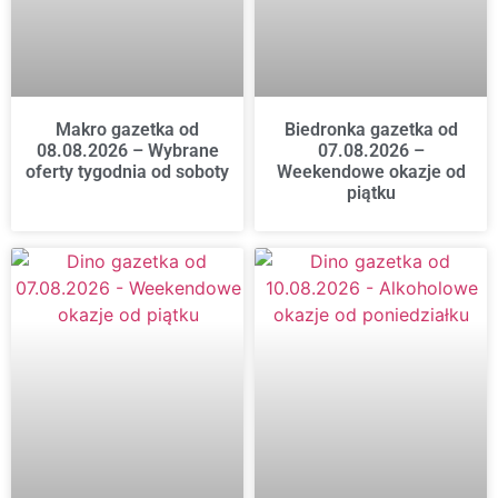
Makro gazetka od
Biedronka gazetka od
08.08.2026 – Wybrane
07.08.2026 –
oferty tygodnia od soboty
Weekendowe okazje od
piątku