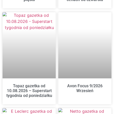
Topaz gazetka od
Avon Focus 9/2026
10.08.2026 – Superstart
Wrzesień
tygodnia od poniedziałku