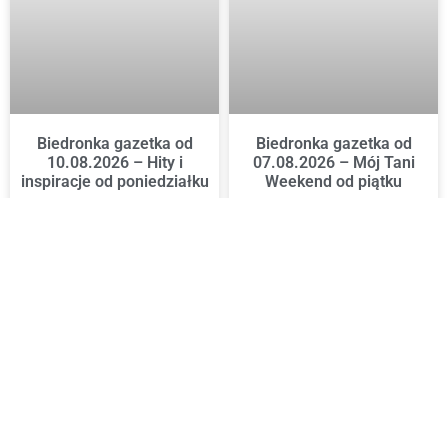
Biedronka gazetka od
Biedronka gazetka od
10.08.2026 – Hity i
07.08.2026 – Mój Tani
inspiracje od poniedziałku
Weekend od piątku