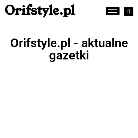
Orifstyle.pl
Orifstyle.pl - aktualne
gazetki