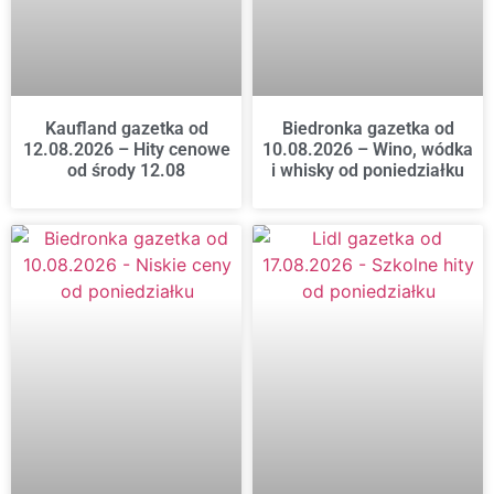
Kaufland gazetka od
Biedronka gazetka od
12.08.2026 – Hity cenowe
10.08.2026 – Wino, wódka
od środy 12.08
i whisky od poniedziałku