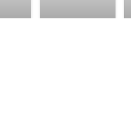
azetka od
Abc gazetka od
Alkoholowe
06.08.2026 – Idealne
soboty
śniadanie od czwartku