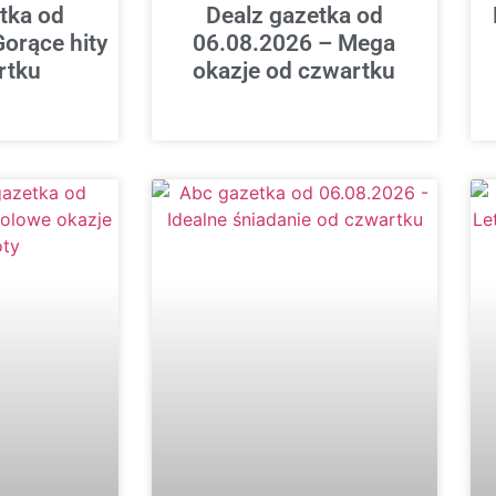
tka od
Dealz gazetka od
orące hity
06.08.2026 – Mega
rtku
okazje od czwartku