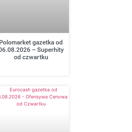
Polomarket gazetka od