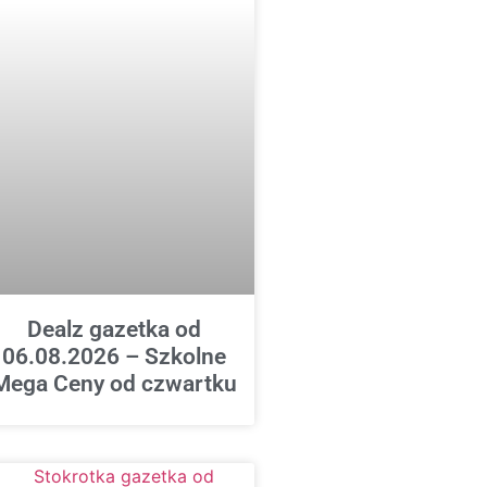
Eurocash gazetka od
06.08.2026 – Ofensywa
Cenowa od Czwartku