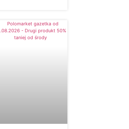
Stokrotka gazetka od
06.08.2026 – Super
oferta od czwartku