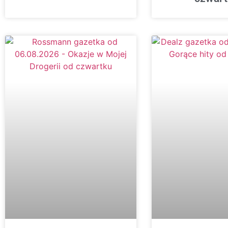
Stokrotka gazetka od
Stokrotka ga
06.08.2026 – Smaki
06.08.20
Iberyjskie od Czwartku
Expressowe pr
czwar