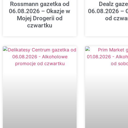
Rossmann gazetka od
Dealz gaze
06.08.2026 – Okazje w
06.08.2026 – G
Mojej Drogerii od
od czwa
czwartku