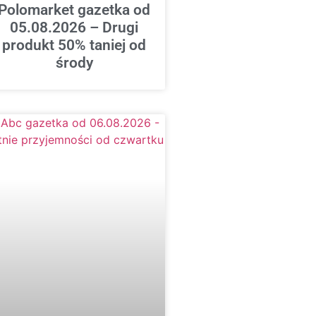
Polomarket gazetka od
05.08.2026 – Drugi
produkt 50% taniej od
środy