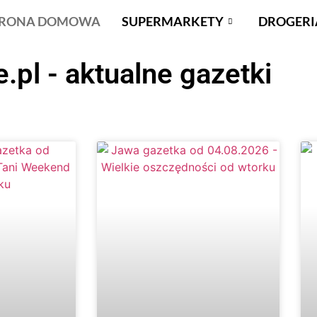
TRONA DOMOWA
SUPERMARKETY
DROGERI
e.pl - aktualne gazetki