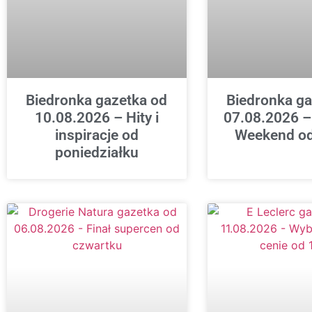
Biedronka gazetka od
Biedronka ga