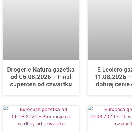
10.08.2026 – Hity i
07.08.2026 –
inspiracje od
Weekend od
poniedziałku