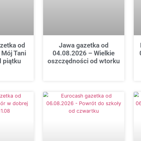
zetka od
Jawa gazetka od