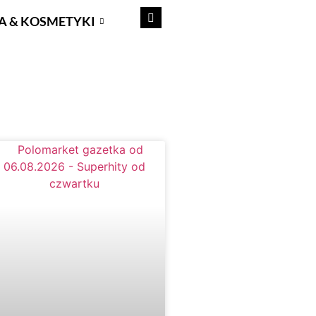
A & KOSMETYKI