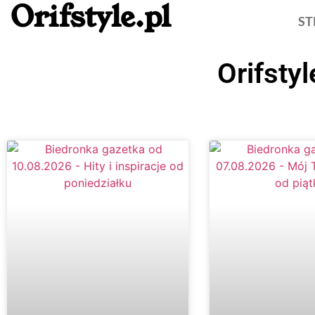
Orifstyle.pl
S
Orifstyl