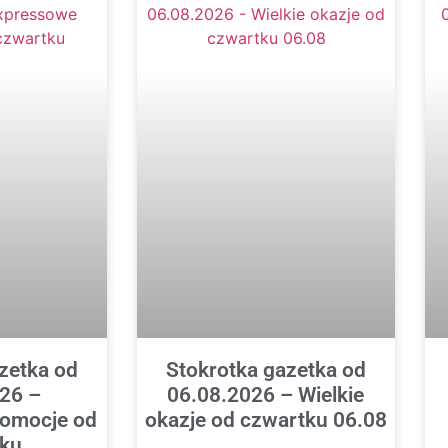
zetka od
Biedronka gazetka od
Chemiczne
06.08.2026 – Niskie ceny
wartku
od czwartku