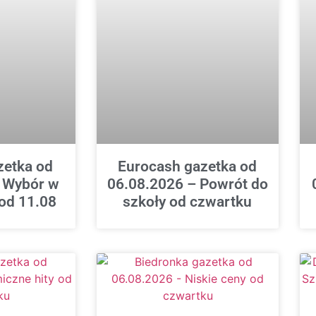
 Mój Tani
04.08.2026 – Wielkie
 piątku
oszczędności od wtorku