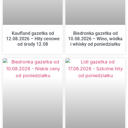
Kaufland gazetka od
Biedronka gazetka od
12.08.2026 – Hity cenowe
10.08.2026 – Wino, wódka
od środy 12.08
i whisky od poniedziałku