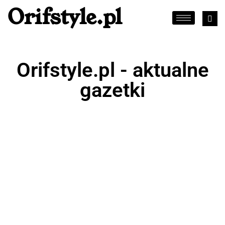
Orifstyle.pl
Orifstyle.pl - aktualne
gazetki