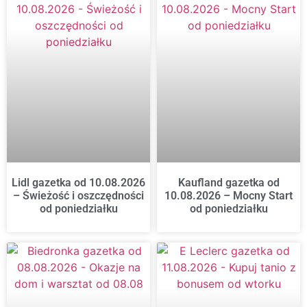
Lidl gazetka od 10.08.2026
Kaufland gazetka od
– Świeżość i oszczędności
10.08.2026 – Mocny Start
od poniedziałku
od poniedziałku