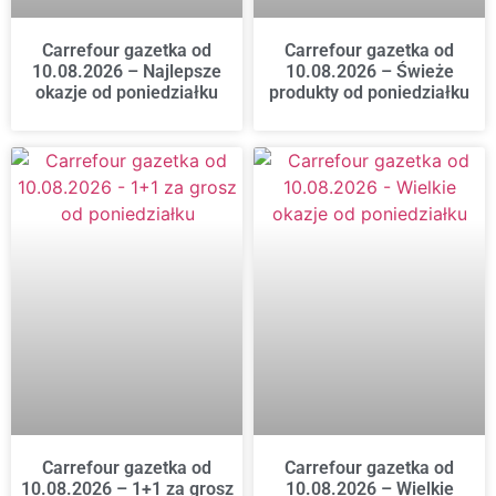
Carrefour gazetka od
Carrefour gazetka od
10.08.2026 – Najlepsze
10.08.2026 – Świeże
okazje od poniedziałku
produkty od poniedziałku
Carrefour gazetka od
Carrefour gazetka od
10.08.2026 – 1+1 za grosz
10.08.2026 – Wielkie