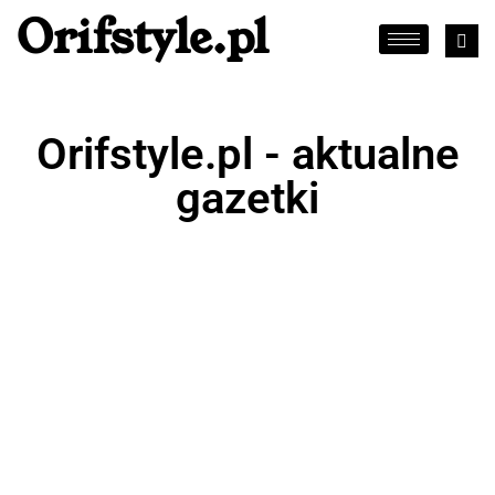
Orifstyle.pl
Orifstyle.pl - aktualne
gazetki