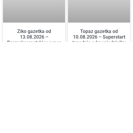
Ziko gazetka od
Topaz gazetka od
13.08.2026 –
10.08.2026 – Superstart
Dermokosmetyki w super
tygodnia od poniedziałku
cenach od czwartku