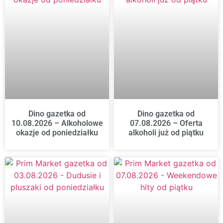
Dino gazetka od
Dino gazetka od
10.08.2026 – Alkoholowe
07.08.2026 – Oferta
okazje od poniedziałku
alkoholi już od piątku