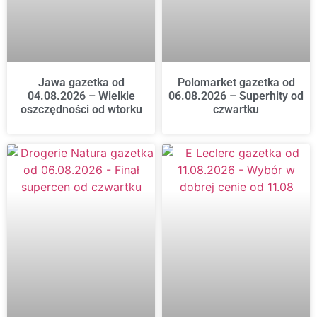
Jawa gazetka od
Polomarket gazetka od
04.08.2026 – Wielkie
06.08.2026 – Superhity od
oszczędności od wtorku
czwartku