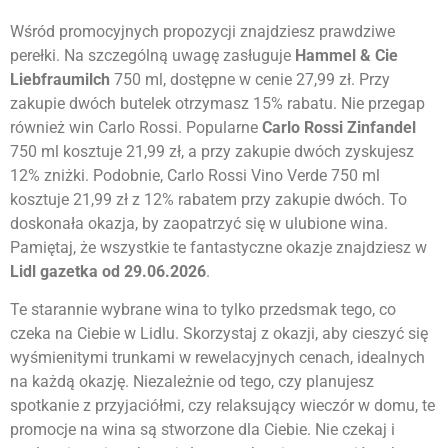
Wśród promocyjnych propozycji znajdziesz prawdziwe
perełki. Na szczególną uwagę zasługuje
Hammel & Cie
Liebfraumilch
750 ml, dostępne w cenie 27,99 zł. Przy
zakupie dwóch butelek otrzymasz 15% rabatu. Nie przegap
również win Carlo Rossi. Popularne
Carlo Rossi Zinfandel
750 ml kosztuje 21,99 zł, a przy zakupie dwóch zyskujesz
12% zniżki. Podobnie, Carlo Rossi Vino Verde 750 ml
kosztuje 21,99 zł z 12% rabatem przy zakupie dwóch. To
doskonała okazja, by zaopatrzyć się w ulubione wina.
Pamiętaj, że wszystkie te fantastyczne okazje znajdziesz w
Lidl gazetka od 29.06.2026
.
Te starannie wybrane wina to tylko przedsmak tego, co
czeka na Ciebie w Lidlu. Skorzystaj z okazji, aby cieszyć się
wyśmienitymi trunkami w rewelacyjnych cenach, idealnych
na każdą okazję. Niezależnie od tego, czy planujesz
spotkanie z przyjaciółmi, czy relaksujący wieczór w domu, te
promocje na wina są stworzone dla Ciebie. Nie czekaj i