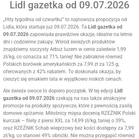
Lidl gazetka od 09.07.2026
„Hity tygodnia od czwartku” to najnowsza propozycja od
Lidla, która startuje już 09.07.2026. Ta
Lidl gazetka od
09.07.2026
zapowiada prawdziwe okazje, idealne na letnie
dni i codzienne zakupy. Wśród świeżych produktów
znajdziemy soczysty Arbuz luzem w cenie zaledwie 1,99
zł/kg, co oznacza aż 71% taniej! Nie zabraknie również
Polskich borówek amerykańskich za 7,99 zł za 125 g,
oferowanych z 42% rabatem. To doskonała okazja, by
cieszyć się smakiem lata w wyjątkowo niskich cenach.
Ale świeże owoce to dopiero początek. W tej edycji
Lidl
gazetka od 09.07.2026
czekają na nas także atrakcyjne
promocje na produkty spożywcze, które z pewnością zasilą
domowe spiżarnie. Miłośnicy mięsa docenią RZEŹNIK Polski
kurczak – filety z piersi XXL za 14,99 zł/kg, taniej o 39%,
oraz RZEŹNIK Schab wieprzowy bez kości dostępny za 7,99
zł/kg, co stanowi 49% obniżki. Nie można przegapić również