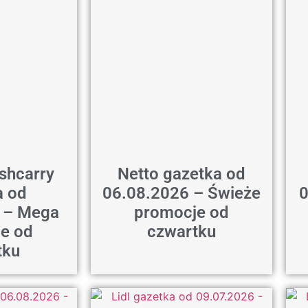
shcarry
Netto gazetka od
a od
06.08.2026 – Świeże
0
 – Mega
promocje od
e od
czwartku
tku