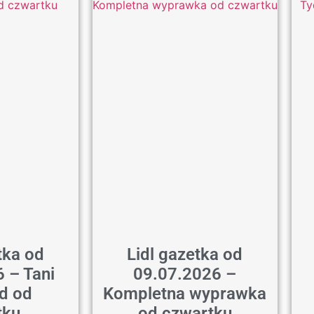
tka od
Lidl gazetka od
 – Tani
09.07.2026 –
d od
Kompletna wyprawka
tku
od czwartku