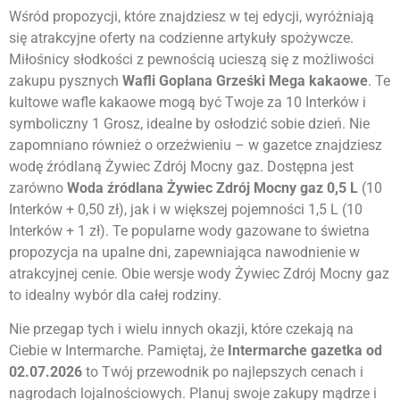
Wśród propozycji, które znajdziesz w tej edycji, wyróżniają
się atrakcyjne oferty na codzienne artykuły spożywcze.
Miłośnicy słodkości z pewnością ucieszą się z możliwości
zakupu pysznych
Wafli Goplana Grześki Mega kakaowe
. Te
kultowe wafle kakaowe mogą być Twoje za 10 Interków i
symboliczny 1 Grosz, idealne by osłodzić sobie dzień. Nie
zapomniano również o orzeźwieniu – w gazetce znajdziesz
wodę źródlaną Żywiec Zdrój Mocny gaz. Dostępna jest
zarówno
Woda źródlana Żywiec Zdrój Mocny gaz 0,5 L
(10
Interków + 0,50 zł), jak i w większej pojemności 1,5 L (10
Interków + 1 zł). Te popularne wody gazowane to świetna
propozycja na upalne dni, zapewniająca nawodnienie w
atrakcyjnej cenie. Obie wersje wody Żywiec Zdrój Mocny gaz
to idealny wybór dla całej rodziny.
Nie przegap tych i wielu innych okazji, które czekają na
Ciebie w Intermarche. Pamiętaj, że
Intermarche gazetka od
02.07.2026
to Twój przewodnik po najlepszych cenach i
nagrodach lojalnościowych. Planuj swoje zakupy mądrze i