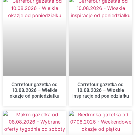
Carrefour gazetka od
Carrefour gazetka od
10.08.2026 – Wielkie
10.08.2026 – Włoskie
okazje od poniedziałku
inspiracje od poniedziałku