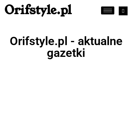
Orifstyle.pl
Orifstyle.pl - aktualne
gazetki