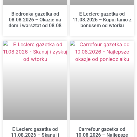
Biedronka gazetka od
E Leclerc gazetka od
08.08.2026 – Okazje na
11.08.2026 – Kupuj tanio z
dom i warsztat od 08.08
bonusem od wtorku
E Leclerc gazetka od
Carrefour gazetka od
11.08.2026 – Skanuj i
10.08.2026 – Najlepsze