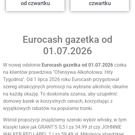
od czwartku
czwartku
Eurocash gazetka od
01.07.2026
W nowej odsłonie
Eurocash gazetka od 01.07.2026
czeka
na klientów prawdziwa "Ofensywa Alkoholowa: Hity
Tygodnia". Od 1 lipca 2026 roku Eurocash przygotował
szereg atrakcyjnych promocji na wybrane alkohole, idealne
na każdą okazję. To doskonała szansa, aby uzupełnić
domowy barek w korzystnych cenach, korzystając z
wyjątkowych rabatów na popularne trunki.
Wśród propozycji znajdziemy szeroki wybór whisky, w tym
klasyki takie jak GRANT'S 0,5 l za 34.99 zł czy JOHNNIE
WALKER RED LABEL 1 l za 59.49 zł. Miłośnicy irlandzkiej