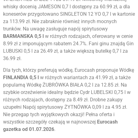
whisky docenią JAMESON 0,7 l dostępny za 60.99 zł, a dla
koneserów przygotowano SINGLETON 12 YO 0,7 l w kartonie
za 113.99 zł. Nie zabraknie również innych mocnych
trunków. Na uwagę zasługuje napój spirytusowy
BARMANSKA 0,5 l
w różnych rodzajach, oferowany w cenie
8.99 zł z imponującym rabatem 24.7%. Fani ginu znajdą Gin
LUBUSKI 0,5 l za 26.49 zł, a także większą butelkę 0,7 l za
36.99 zł.
Dla tych, którzy preferują wódkę, Eurocash proponuje Wódkę
FINLANDIA 0,5 l
w różnych wariantach za 41.99 zł, a także
popularną Wódkę ŻUBRÓWKA BIAŁA 0,2 l za 12.85 zł. Na
szybkie orzeźwienie idealny będzie Cydr LUBELSKI 0,75 l w
różnych rodzajach, dostępny za 8.49 zł. Drobne zakupy
uzupełni Napój spirytusowy ŻYTNÓWKA 0,09 l za 4.95 zł.
Nie przegap tych wyjątkowych okazji! Pełna oferta i
wszystkie szczegóły czekają w najnowszej
Eurocash
gazetka od 01.07.2026
.