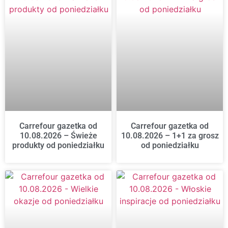
Carrefour gazetka od
Carrefour gazetka od
10.08.2026 – Świeże
10.08.2026 – 1+1 za grosz
produkty od poniedziałku
od poniedziałku