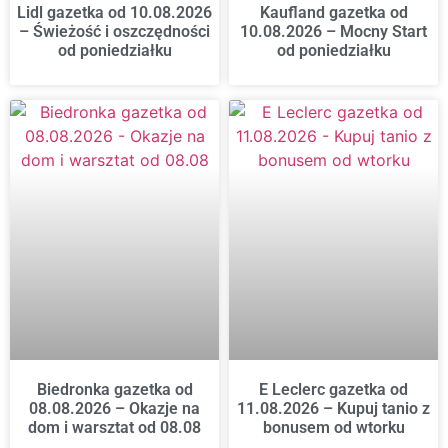
Lidl gazetka od 10.08.2026
Kaufland gazetka od
– Świeżość i oszczędności
10.08.2026 – Mocny Start
od poniedziałku
od poniedziałku
Biedronka gazetka od
E Leclerc gazetka od
08.08.2026 – Okazje na
11.08.2026 – Kupuj tanio z
dom i warsztat od 08.08
bonusem od wtorku