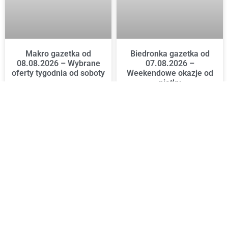
Makro gazetka od
Biedronka gazetka od
08.08.2026 – Wybrane
07.08.2026 –
oferty tygodnia od soboty
Weekendowe okazje od
piątku