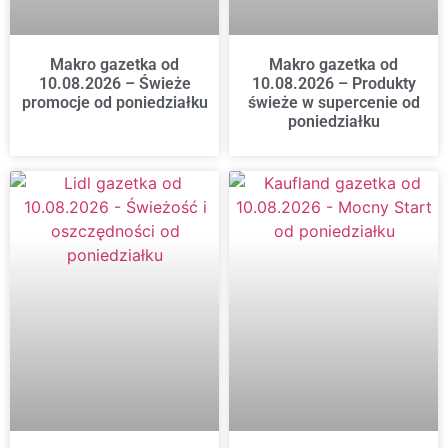
Makro gazetka od
Makro gazetka od
10.08.2026 – Świeże
10.08.2026 – Produkty
promocje od poniedziałku
świeże w supercenie od
poniedziałku