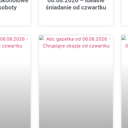
Alkoholowe
06.08.2026 – Idealne
soboty
śniadanie od czwartku