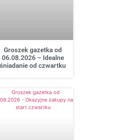
Groszek gazetka od
06.08.2026 – Idealne
śniadanie od czwartku