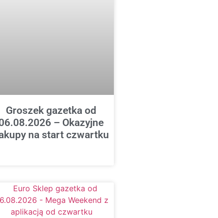
Groszek gazetka od
06.08.2026 – Okazyjne
akupy na start czwartku