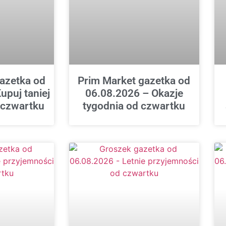
azetka od
Prim Market gazetka od
upuj taniej
06.08.2026 – Okazje
d czwartku
tygodnia od czwartku