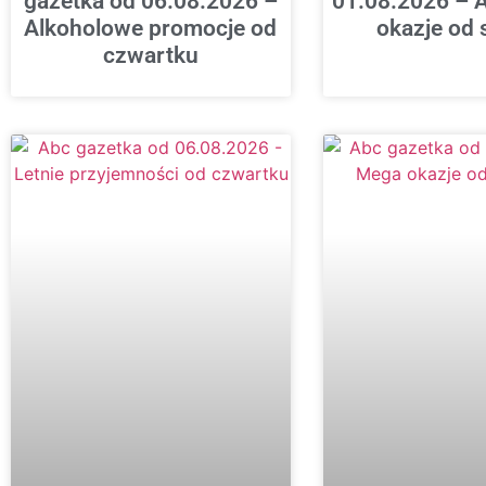
gazetka od 06.08.2026 –
01.08.2026 – 
Alkoholowe promocje od
okazje od 
czwartku