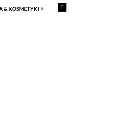
A & KOSMETYKI