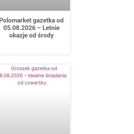
Polomarket gazetka od
05.08.2026 – Letnie
okazje od środy