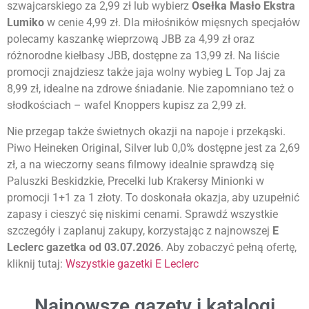
szwajcarskiego za 2,99 zł lub wybierz
Osełka Masło Ekstra
Lumiko
w cenie 4,99 zł. Dla miłośników mięsnych specjałów
polecamy kaszankę wieprzową JBB za 4,99 zł oraz
różnorodne kiełbasy JBB, dostępne za 13,99 zł. Na liście
promocji znajdziesz także jaja wolny wybieg L Top Jaj za
8,99 zł, idealne na zdrowe śniadanie. Nie zapomniano też o
słodkościach – wafel Knoppers kupisz za 2,99 zł.
Nie przegap także świetnych okazji na napoje i przekąski.
Piwo Heineken Original, Silver lub 0,0% dostępne jest za 2,69
zł, a na wieczorny seans filmowy idealnie sprawdzą się
Paluszki Beskidzkie, Precelki lub Krakersy Minionki w
promocji 1+1 za 1 złoty. To doskonała okazja, aby uzupełnić
zapasy i cieszyć się niskimi cenami. Sprawdź wszystkie
szczegóły i zaplanuj zakupy, korzystając z najnowszej
E
Leclerc gazetka od 03.07.2026
. Aby zobaczyć pełną ofertę,
kliknij tutaj:
Wszystkie gazetki E Leclerc
Najnowsze gazety i katalogi