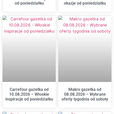
od poniedziałku
okazje od poniedziałku
Carrefour gazetka od
Makro gazetka od
10.08.2026 – Włoskie
08.08.2026 – Wybrane
inspiracje od poniedziałku
oferty tygodnia od soboty