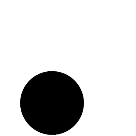
azetka od
Delikatesy Centrum
– Drugi
gazetka od 06.08.2026 –
0
taniej od
Alkoholowe promocje od
y
czwartku