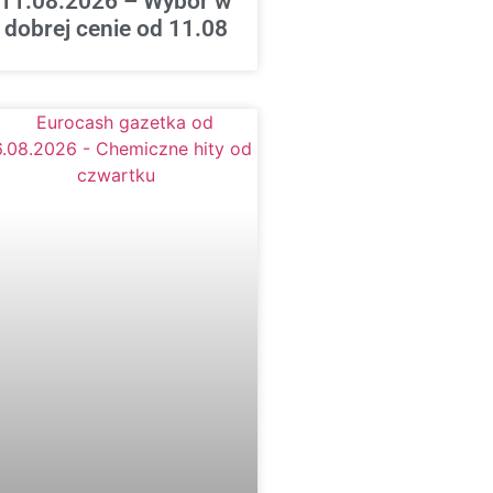
11.08.2026 – Wybór w
dobrej cenie od 11.08