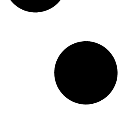
Dealz gazetka od
Polomarket g
06.08.2026 – Mega
05.08.2026 
okazje od czwartku
produkt 50% 
środ