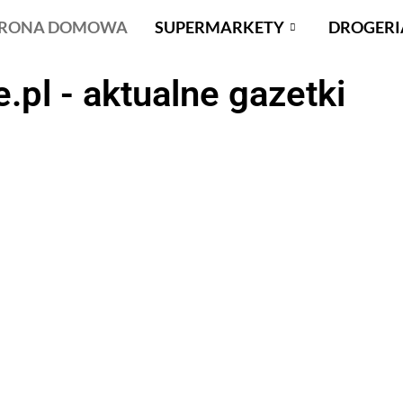
TRONA DOMOWA
SUPERMARKETY
DROGERI
e.pl - aktualne gazetki