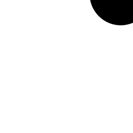
zetka od
Rossmann gazetka od
– Super
06.08.2026 – Okazje w
0
zwartku
Mojej Drogerii od
czwartku