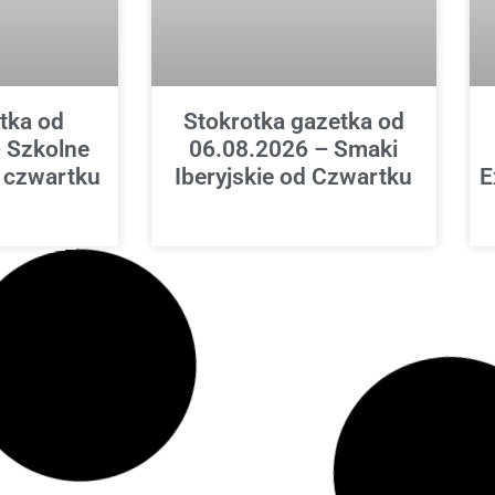
tka od
Stokrotka gazetka od
 Szkolne
06.08.2026 – Smaki
 czwartku
Iberyjskie od Czwartku
E