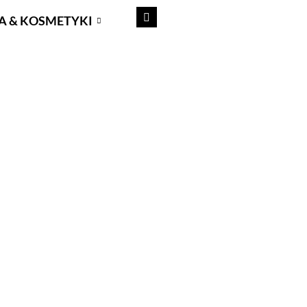
A & KOSMETYKI