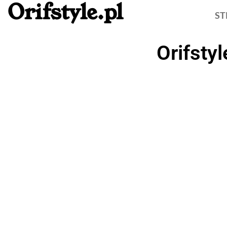
Orifstyle.pl
S
Orifstyl