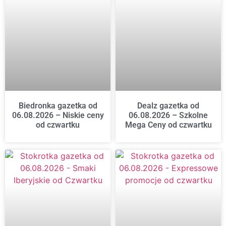
Biedronka gazetka od
Dealz gazetka od
06.08.2026 – Niskie ceny
06.08.2026 – Szkolne
od czwartku
Mega Ceny od czwartku