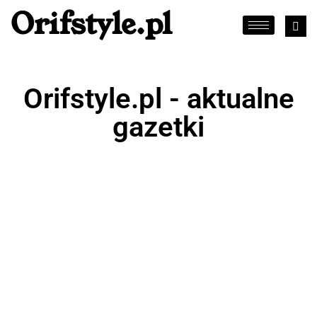
Orifstyle.pl
Orifstyle.pl - aktualne
gazetki