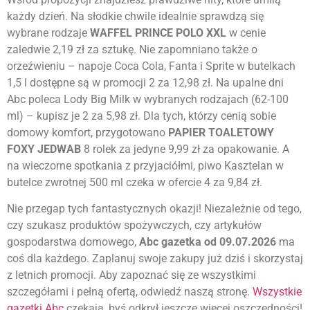
każdy dzień. Na słodkie chwile idealnie sprawdzą się
wybrane rodzaje
WAFFEL PRINCE POLO XXL
w cenie
zaledwie 2,19 zł za sztukę. Nie zapomniano także o
orzeźwieniu – napoje Coca Cola, Fanta i Sprite w butelkach
1,5 l dostępne są w promocji 2 za 12,98 zł. Na upalne dni
Abc poleca Lody Big Milk w wybranych rodzajach (62-100
ml) – kupisz je 2 za 5,98 zł. Dla tych, którzy cenią sobie
domowy komfort, przygotowano
PAPIER TOALETOWY
FOXY JEDWAB
8 rolek za jedyne 9,99 zł za opakowanie. A
na wieczorne spotkania z przyjaciółmi, piwo Kasztelan w
butelce zwrotnej 500 ml czeka w ofercie 4 za 9,84 zł.
Nie przegap tych fantastycznych okazji! Niezależnie od tego,
czy szukasz produktów spożywczych, czy artykułów
gospodarstwa domowego,
Abc gazetka od 09.07.2026
ma
coś dla każdego. Zaplanuj swoje zakupy już dziś i skorzystaj
z letnich promocji. Aby zapoznać się ze wszystkimi
szczegółami i pełną ofertą, odwiedź naszą stronę.
Wszystkie
gazetki Abc
czekają, byś odkrył jeszcze więcej oszczędności!