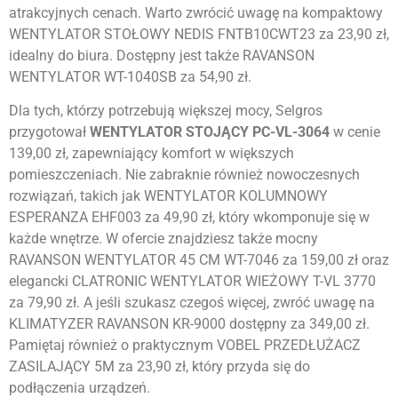
atrakcyjnych cenach. Warto zwrócić uwagę na kompaktowy
WENTYLATOR STOŁOWY NEDIS FNTB10CWT23 za 23,90 zł,
idealny do biura. Dostępny jest także RAVANSON
WENTYLATOR WT-1040SB za 54,90 zł.
Dla tych, którzy potrzebują większej mocy, Selgros
przygotował
WENTYLATOR STOJĄCY PC-VL-3064
w cenie
139,00 zł, zapewniający komfort w większych
pomieszczeniach. Nie zabraknie również nowoczesnych
rozwiązań, takich jak WENTYLATOR KOLUMNOWY
ESPERANZA EHF003 za 49,90 zł, który wkomponuje się w
każde wnętrze. W ofercie znajdziesz także mocny
RAVANSON WENTYLATOR 45 CM WT-7046 za 159,00 zł oraz
elegancki CLATRONIC WENTYLATOR WIEŻOWY T-VL 3770
za 79,90 zł. A jeśli szukasz czegoś więcej, zwróć uwagę na
KLIMATYZER RAVANSON KR-9000 dostępny za 349,00 zł.
Pamiętaj również o praktycznym VOBEL PRZEDŁUŻACZ
ZASILAJĄCY 5M za 23,90 zł, który przyda się do
podłączenia urządzeń.