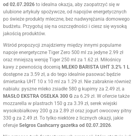
od 02.07.2026
to idealna okazja, aby zaopatrzyć się w
ulubione artykuły spożywcze, od napojów energetycznych
po świeże produkty mleczne, bez nadwyrężania domowego
budżetu. Przygotuj się na oszczędności i ciesz się wysoką
jakością produktów.
Wśród propozycji znajdziemy między innymi popularne
napoje energetyczne Tiger Zero 500 ml za jedyne 2.99 zł
oraz mniejszą wersję Tiger 250 ml za 1.62 zł. Miłośnicy
kawy z pewnością docenią
MLEKO BARISTA UHT 3.2% 1 L
dostępne za 3.59 zł, a do tego idealnie pasować będzie
śmietanka UHT 10 x 10 ml za 1.29 zł. Nie zabraknie również
nabiału: pyszne mleko zsiadłe 580 g kupimy za 2.49 zł, a
MASŁO EKSTRA OSEŁKA 300 G
za 6.29 zł. W ofercie także
mozzarella w plastrach 150 g za 3.39 zł, serek wiejski
wysokobiałkowy 200 g za 2.89 zł oraz jogurt owocowy pitny
330 g za 2.49 zł. To tylko niektóre z licznych okazji, jakie
oferuje
Selgros Cashcarry gazetka od 02.07.2026
.