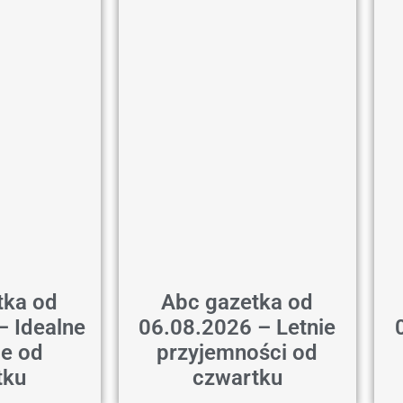
tka od
Abc gazetka od
– Idealne
06.08.2026 – Letnie
ie od
przyjemności od
tku
czwartku