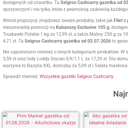
dostępnych od czwartku. Ta
Selgros Cashcarry gazetka od 0
spożywczych i nie tylko, które z pewnością zadowolą każdego 
Wśród propozycji znajdziesz świeże produkty, takie jak
Filet z
niesamowitej promocji na
Kabanosy Exclusive 105 g
, dostępn
Truskawki Polskie 1 kg za 12,99 zł, a także Maliny 250 g za 1
4,71 zł. Ta
Selgros Cashcarry gazetka od 02.07.2026
to gwar
Nie zapomniano również o innych kategoriach produktów. W of
3,59 zł oraz lody Loddy Grycan 0,9/1,1 L za 17,29 zł. Dla domu
warzywa to Bazylia XXL doniczka za 5,99 zł i Sałata masłowa 
Sprawdź również:
Wszystkie gazetki Selgros Cashcarry
.
Najn