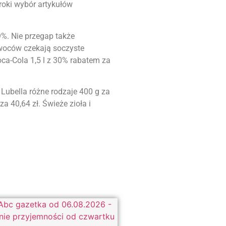
roki wybór artykułów
9%. Nie przegap także
owoców czekają soczyste
oca-Cola 1,5 l z 30% rabatem za
Lubella różne rodzaje 400 g za
a 40,64 zł. Świeże zioła i