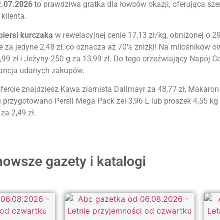
2.07.2026
to prawdziwa gratka dla łowców okazji, oferująca sze
klienta.
 piersi kurczaka
w rewelacyjnej cenie 17,13 zł/kg, obniżonej o 2
e za jedyne 2,48 zł, co oznacza aż 70% zniżki! Na miłośników 
0,99 zł i Jeżyny 250 g za 13,99 zł. Do tego orzeźwiający Napój C
ancja udanych zakupów.
ercie znajdziesz Kawa ziarnista Dallmayr za 48,77 zł, Makaron 
 przygotowano Persil Mega Pack żel 3,96 L lub proszek 4,55 kg z
za 2,49 zł.
owsze gazety i katalogi