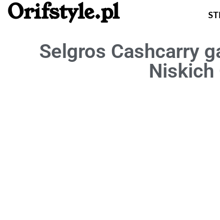
Orifstyle.pl
S
Selgros Cashcarry g
Niskich