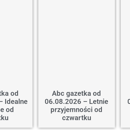
tka od
Abc gazetka od
– Idealne
06.08.2026 – Letnie
ie od
przyjemności od
tku
czwartku