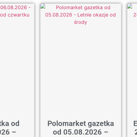
tka od
Polomarket gazetka
E
026 –
od 05.08.2026 –