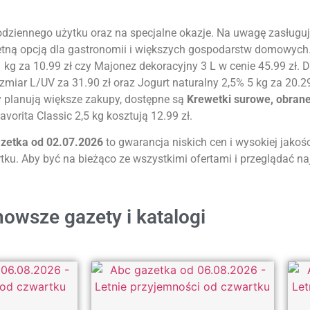
odziennego użytku oraz na specjalne okazje. Na uwagę zasługu
 świetną opcją dla gastronomii i większych gospodarstw domowych
kg za 10.99 zł czy Majonez dekoracyjny 3 L w cenie 45.99 zł.
iar L/UV za 31.90 zł oraz Jogurt naturalny 2,5% 5 kg za 20.29
y planują większe zakupy, dostępne są
Krewetki surowe, obran
vorita Classic 2,5 kg kosztują 12.99 zł.
azetka od 02.07.2026
to gwarancja niskich cen i wysokiej jakoś
wartku. Aby być na bieżąco ze wszystkimi ofertami i przeglądać n
owsze gazety i katalogi