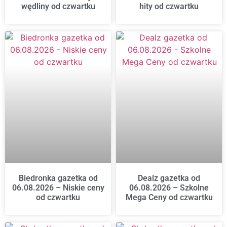
wędliny od czwartku
hity od czwartku
Biedronka gazetka od
Dealz gazetka od
06.08.2026 – Niskie ceny
06.08.2026 – Szkolne
od czwartku
Mega Ceny od czwartku