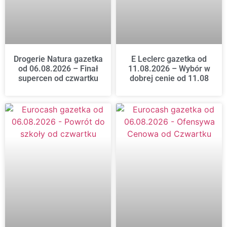
Drogerie Natura gazetka
E Leclerc gazetka od
od 06.08.2026 – Finał
11.08.2026 – Wybór w
supercen od czwartku
dobrej cenie od 11.08