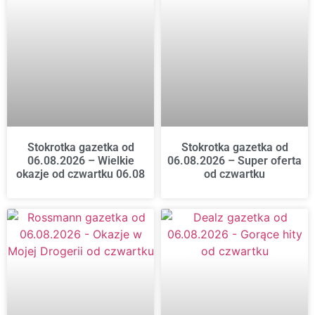
Stokrotka gazetka od
Stokrotka gazetka od
06.08.2026 – Wielkie
06.08.2026 – Super oferta
okazje od czwartku 06.08
od czwartku