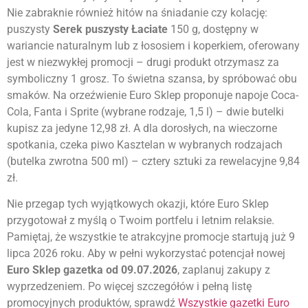
Nie zabraknie również hitów na śniadanie czy kolację:
puszysty
Serek puszysty Łaciate
150 g, dostępny w
wariancie naturalnym lub z łososiem i koperkiem, oferowany
jest w niezwykłej promocji – drugi produkt otrzymasz za
symboliczny 1 grosz. To świetna szansa, by spróbować obu
smaków. Na orzeźwienie Euro Sklep proponuje napoje Coca-
Cola, Fanta i Sprite (wybrane rodzaje, 1,5 l) – dwie butelki
kupisz za jedyne 12,98 zł. A dla dorosłych, na wieczorne
spotkania, czeka piwo Kasztelan w wybranych rodzajach
(butelka zwrotna 500 ml) – cztery sztuki za rewelacyjne 9,84
zł.
Nie przegap tych wyjątkowych okazji, które Euro Sklep
przygotował z myślą o Twoim portfelu i letnim relaksie.
Pamiętaj, że wszystkie te atrakcyjne promocje startują już 9
lipca 2026 roku. Aby w pełni wykorzystać potencjał nowej
Euro Sklep gazetka od 09.07.2026
, zaplanuj zakupy z
wyprzedzeniem. Po więcej szczegółów i pełną listę
promocyjnych produktów, sprawdź
Wszystkie gazetki Euro