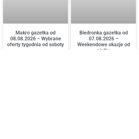
Makro gazetka od
Biedronka gazetka od
08.08.2026 – Wybrane
07.08.2026 –
oferty tygodnia od soboty
Weekendowe okazje od
piątku