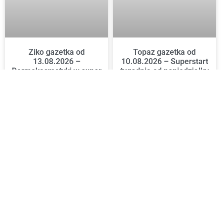
Ziko gazetka od
Topaz gazetka od
13.08.2026 –
10.08.2026 – Superstart
Dermokosmetyki w super
tygodnia od poniedziałku
cenach od czwartku