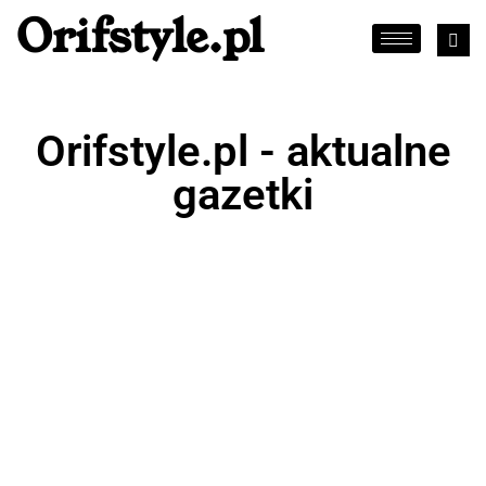
Orifstyle.pl
Orifstyle.pl - aktualne
gazetki