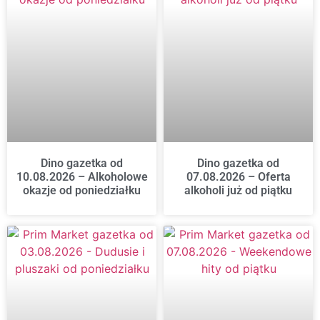
Dino gazetka od
Dino gazetka od
10.08.2026 – Alkoholowe
07.08.2026 – Oferta
okazje od poniedziałku
alkoholi już od piątku