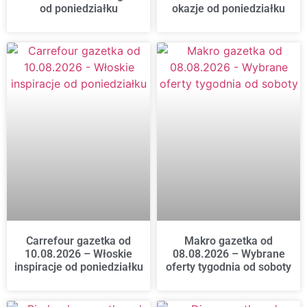
od poniedziałku
okazje od poniedziałku
Carrefour gazetka od
Makro gazetka od
10.08.2026 – Włoskie
08.08.2026 – Wybrane
inspiracje od poniedziałku
oferty tygodnia od soboty