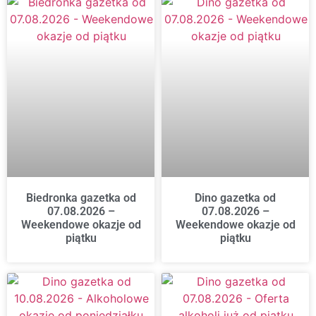
Biedronka gazetka od
Dino gazetka od
07.08.2026 –
07.08.2026 –
Weekendowe okazje od
Weekendowe okazje od
piątku
piątku