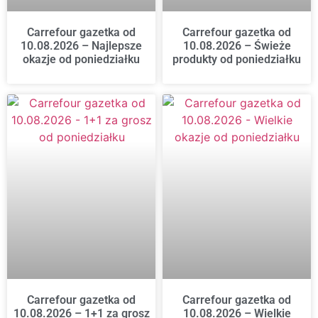
Carrefour gazetka od
Carrefour gazetka od
10.08.2026 – Najlepsze
10.08.2026 – Świeże
okazje od poniedziałku
produkty od poniedziałku
Carrefour gazetka od
Carrefour gazetka od
10.08.2026 – 1+1 za grosz
10.08.2026 – Wielkie