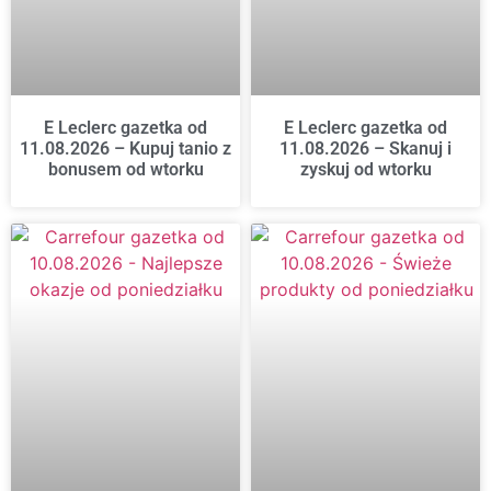
E Leclerc gazetka od
E Leclerc gazetka od
11.08.2026 – Kupuj tanio z
11.08.2026 – Skanuj i
bonusem od wtorku
zyskuj od wtorku