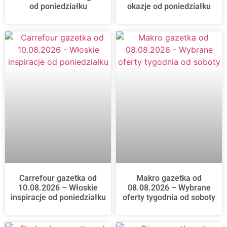
od poniedziałku
okazje od poniedziałku
Carrefour gazetka od
Makro gazetka od
10.08.2026 – Włoskie
08.08.2026 – Wybrane
inspiracje od poniedziałku
oferty tygodnia od soboty