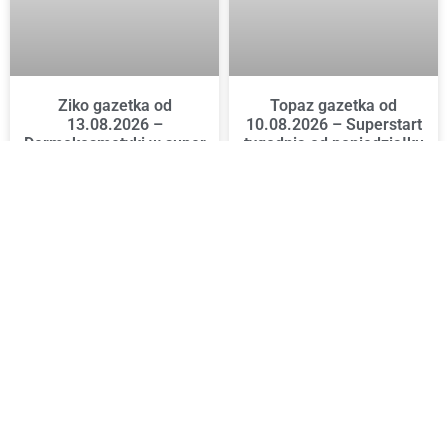
Ziko gazetka od
Topaz gazetka od
13.08.2026 –
10.08.2026 – Superstart
Dermokosmetyki w super
tygodnia od poniedziałku
cenach od czwartku