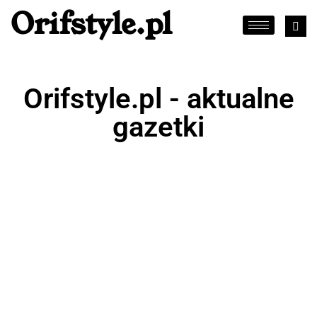
Orifstyle.pl
Orifstyle.pl - aktualne
gazetki