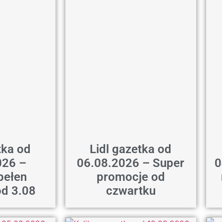
tka od
Lidl gazetka od
026 –
06.08.2026 – Super
0
pełen
promocje od
od 3.08
czwartku