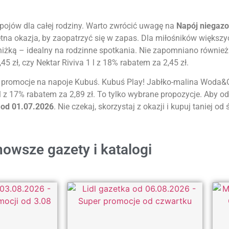
pojów dla całej rodziny. Warto zwrócić uwagę na
Napój niegaz
etna okazja, by zaopatrzyć się w zapas. Dla miłośników więk
zniżką – idealny na rodzinne spotkania. Nie zapomniano również
 zł, czy Nektar Riviva 1 l z 18% rabatem za 2,45 zł.
 promocje na napoje Kubuś. Kubuś Play! Jabłko-malina Woda&O
l z 17% rabatem za 2,89 zł. To tylko wybrane propozycje. Aby odk
 od 01.07.2026
. Nie czekaj, skorzystaj z okazji i kupuj taniej od
owsze gazety i katalogi