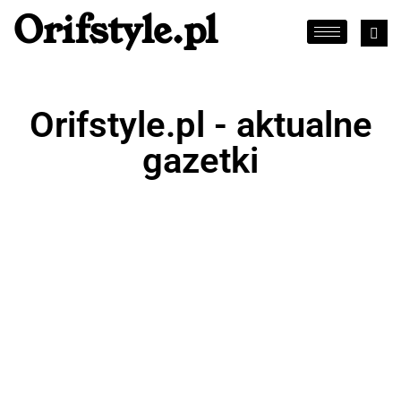
Orifstyle.pl
Orifstyle.pl - aktualne
gazetki